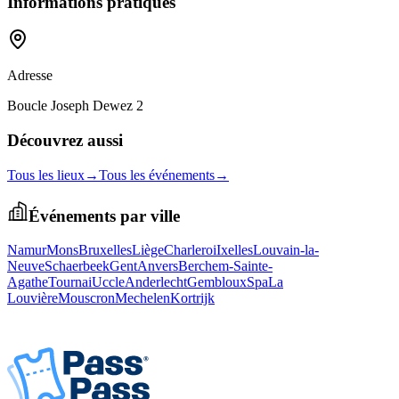
Informations pratiques
Adresse
Boucle Joseph Dewez 2
Découvrez aussi
Tous les lieux
→
Tous les événements
→
Événements par ville
Namur
Mons
Bruxelles
Liège
Charleroi
Ixelles
Louvain-la-
Neuve
Schaerbeek
Gent
Anvers
Berchem-Sainte-
Agathe
Tournai
Uccle
Anderlecht
Gembloux
Spa
La
Louvière
Mouscron
Mechelen
Kortrijk