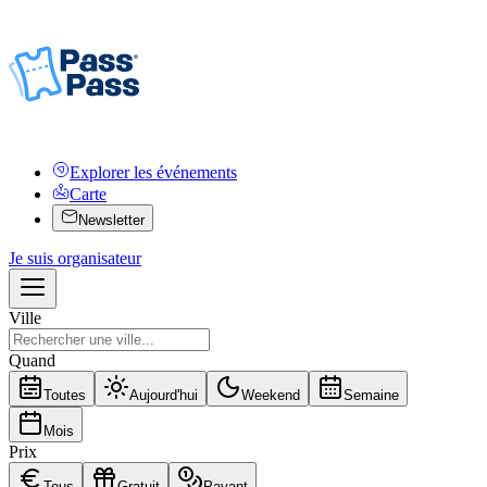
Explorer les événements
Carte
Newsletter
Je suis organisateur
Ville
Quand
Toutes
Aujourd'hui
Weekend
Semaine
Mois
Prix
Tous
Gratuit
Payant