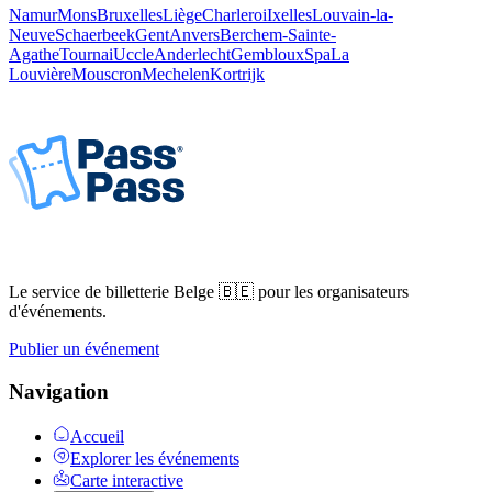
Namur
Mons
Bruxelles
Liège
Charleroi
Ixelles
Louvain-la-
Neuve
Schaerbeek
Gent
Anvers
Berchem-Sainte-
Agathe
Tournai
Uccle
Anderlecht
Gembloux
Spa
La
Louvière
Mouscron
Mechelen
Kortrijk
Le service de billetterie Belge 🇧🇪 pour les organisateurs
d'événements.
Publier un événement
Navigation
Accueil
Explorer les événements
Carte interactive