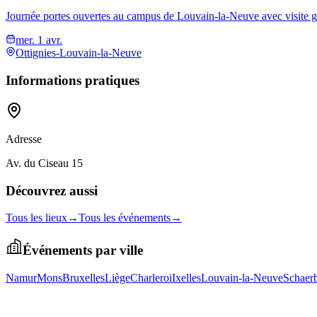
Journée portes ouvertes au campus de Louvain-la-Neuve avec visite guidé
mer. 1 avr.
Ottignies-Louvain-la-Neuve
Informations pratiques
Adresse
Av. du Ciseau 15
Découvrez aussi
Tous les lieux
→
Tous les événements
→
Événements par ville
Namur
Mons
Bruxelles
Liège
Charleroi
Ixelles
Louvain-la-Neuve
Schaer