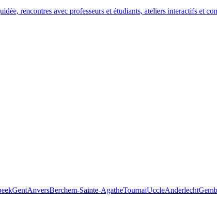
e, rencontres avec professeurs et étudiants, ateliers interactifs et con
beek
Gent
Anvers
Berchem-Sainte-Agathe
Tournai
Uccle
Anderlecht
Gemb