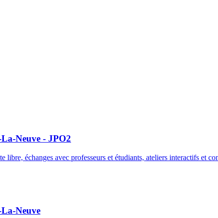
-La-Neuve - JPO2
bre, échanges avec professeurs et étudiants, ateliers interactifs et con
n-La-Neuve