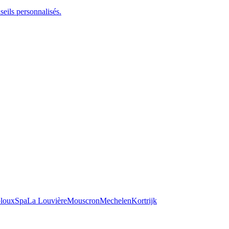
seils personnalisés.
loux
Spa
La Louvière
Mouscron
Mechelen
Kortrijk