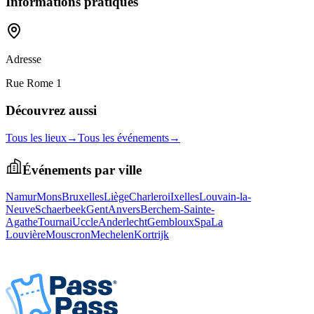
Informations pratiques
Adresse
Rue Rome 1
Découvrez aussi
Tous les lieux
→
Tous les événements
→
Événements par ville
Namur
Mons
Bruxelles
Liège
Charleroi
Ixelles
Louvain-la-
Neuve
Schaerbeek
Gent
Anvers
Berchem-Sainte-
Agathe
Tournai
Uccle
Anderlecht
Gembloux
Spa
La
Louvière
Mouscron
Mechelen
Kortrijk