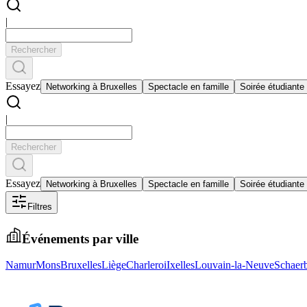
|
Rechercher
Essayez
Networking à Bruxelles
Spectacle en famille
Soirée étudiante
|
Rechercher
Essayez
Networking à Bruxelles
Spectacle en famille
Soirée étudiante
Filtres
Événements par ville
Namur
Mons
Bruxelles
Liège
Charleroi
Ixelles
Louvain-la-Neuve
Schaer