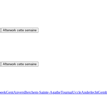
Afterwork cette semaine
Afterwork cette semaine
beek
Gent
Anvers
Berchem-Sainte-Agathe
Tournai
Uccle
Anderlecht
Gemb