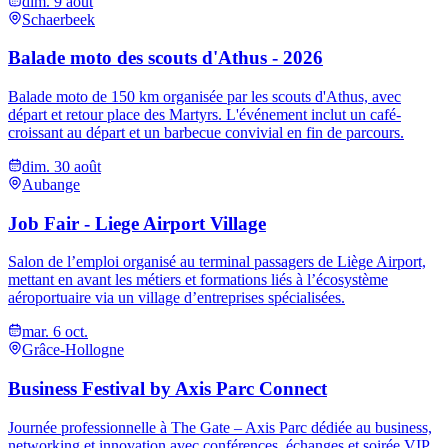
dim. 9 août
Schaerbeek
Balade moto des scouts d'Athus - 2026
Balade moto de 150 km organisée par les scouts d'Athus, avec
départ et retour place des Martyrs. L'événement inclut un café-
croissant au départ et un barbecue convivial en fin de parcours.
dim. 30 août
Aubange
Job Fair - Liege Airport Village
Salon de l’emploi organisé au terminal passagers de Liège Airport,
mettant en avant les métiers et formations liés à l’écosystème
aéroportuaire via un village d’entreprises spécialisées.
mar. 6 oct.
Grâce-Hollogne
Business Festival by Axis Parc Connect
Journée professionnelle à The Gate – Axis Parc dédiée au business,
networking et innovation avec conférences, échanges et soirée VIP