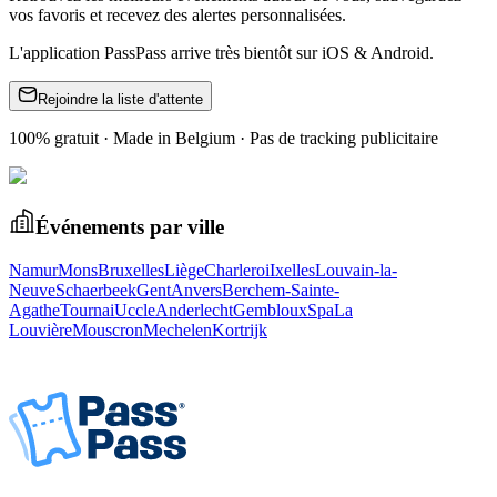
vos favoris et recevez des alertes personnalisées.
L'application PassPass arrive très bientôt sur iOS & Android.
Rejoindre la liste d'attente
100% gratuit · Made in Belgium · Pas de tracking publicitaire
Événements par ville
Namur
Mons
Bruxelles
Liège
Charleroi
Ixelles
Louvain-la-
Neuve
Schaerbeek
Gent
Anvers
Berchem-Sainte-
Agathe
Tournai
Uccle
Anderlecht
Gembloux
Spa
La
Louvière
Mouscron
Mechelen
Kortrijk