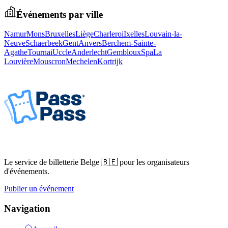
Événements par ville
Namur
Mons
Bruxelles
Liège
Charleroi
Ixelles
Louvain-la-
Neuve
Schaerbeek
Gent
Anvers
Berchem-Sainte-
Agathe
Tournai
Uccle
Anderlecht
Gembloux
Spa
La
Louvière
Mouscron
Mechelen
Kortrijk
Le service de billetterie Belge 🇧🇪 pour les organisateurs
d'événements.
Publier un événement
Navigation