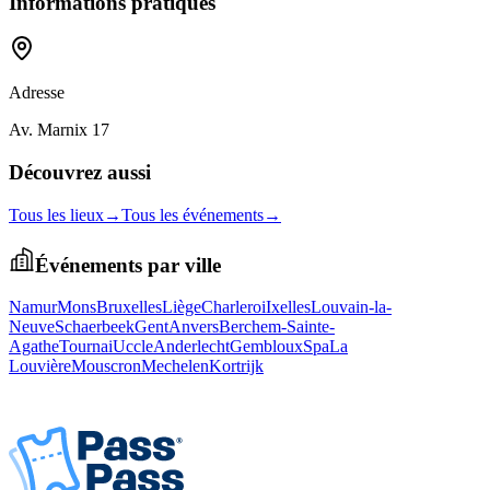
Informations pratiques
Adresse
Av. Marnix 17
Découvrez aussi
Tous les lieux
→
Tous les événements
→
Événements par ville
Namur
Mons
Bruxelles
Liège
Charleroi
Ixelles
Louvain-la-
Neuve
Schaerbeek
Gent
Anvers
Berchem-Sainte-
Agathe
Tournai
Uccle
Anderlecht
Gembloux
Spa
La
Louvière
Mouscron
Mechelen
Kortrijk