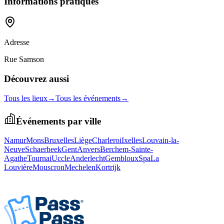
Informations pratiques
Adresse
Rue Samson
Découvrez aussi
Tous les lieux
→
Tous les événements
→
Événements par ville
Namur
Mons
Bruxelles
Liège
Charleroi
Ixelles
Louvain-la-
Neuve
Schaerbeek
Gent
Anvers
Berchem-Sainte-
Agathe
Tournai
Uccle
Anderlecht
Gembloux
Spa
La
Louvière
Mouscron
Mechelen
Kortrijk