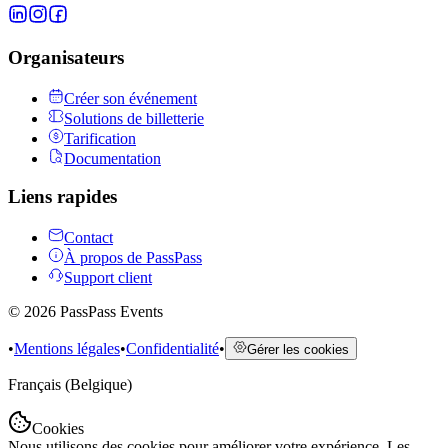
Organisateurs
Créer son événement
Solutions de billetterie
Tarification
Documentation
Liens rapides
Contact
À propos de PassPass
Support client
©
2026
PassPass Events
•
Mentions légales
•
Confidentialité
•
Gérer les cookies
Français (Belgique)
Cookies
Nous utilisons des cookies pour améliorer votre expérience. Les