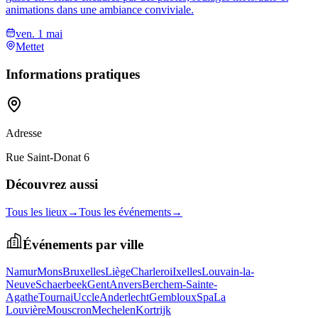
animations dans une ambiance conviviale.
ven. 1 mai
Mettet
Informations pratiques
Adresse
Rue Saint-Donat 6
Découvrez aussi
Tous les lieux
→
Tous les événements
→
Événements par ville
Namur
Mons
Bruxelles
Liège
Charleroi
Ixelles
Louvain-la-
Neuve
Schaerbeek
Gent
Anvers
Berchem-Sainte-
Agathe
Tournai
Uccle
Anderlecht
Gembloux
Spa
La
Louvière
Mouscron
Mechelen
Kortrijk