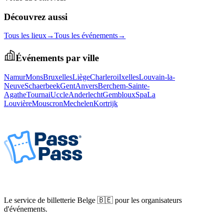
Découvrez aussi
Tous les lieux
→
Tous les événements
→
Événements par ville
Namur
Mons
Bruxelles
Liège
Charleroi
Ixelles
Louvain-la-
Neuve
Schaerbeek
Gent
Anvers
Berchem-Sainte-
Agathe
Tournai
Uccle
Anderlecht
Gembloux
Spa
La
Louvière
Mouscron
Mechelen
Kortrijk
Le service de billetterie Belge 🇧🇪 pour les organisateurs
d'événements.