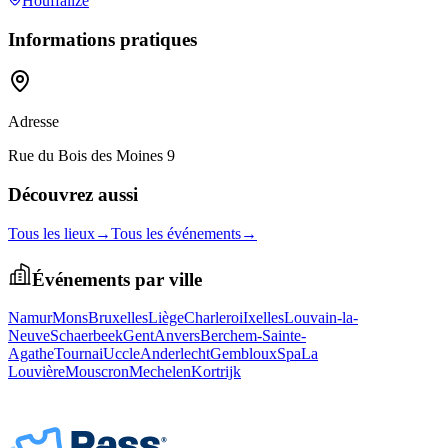
Houffalize
Informations pratiques
Adresse
Rue du Bois des Moines 9
Découvrez aussi
Tous les lieux
→
Tous les événements
→
Événements par ville
Namur
Mons
Bruxelles
Liège
Charleroi
Ixelles
Louvain-la-
Neuve
Schaerbeek
Gent
Anvers
Berchem-Sainte-
Agathe
Tournai
Uccle
Anderlecht
Gembloux
Spa
La
Louvière
Mouscron
Mechelen
Kortrijk