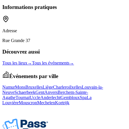
Informations pratiques
Adresse
Rue Grande 37
Découvrez aussi
Tous les lieux
→
Tous les événements
→
Événements par ville
Namur
Mons
Bruxelles
Liège
Charleroi
Ixelles
Louvain-la-
Neuve
Schaerbeek
Gent
Anvers
Berchem-Sainte-
Agathe
Tournai
Uccle
Anderlecht
Gembloux
Spa
La
Louvière
Mouscron
Mechelen
Kortrijk