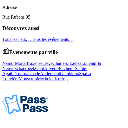
Adresse
Rue Rubens 95
Découvrez aussi
Tous les lieux
→
Tous les événements
→
Événements par ville
Namur
Mons
Bruxelles
Liège
Charleroi
Ixelles
Louvain-la-
Neuve
Schaerbeek
Gent
Anvers
Berchem-Sainte-
Agathe
Tournai
Uccle
Anderlecht
Gembloux
Spa
La
Louvière
Mouscron
Mechelen
Kortrijk