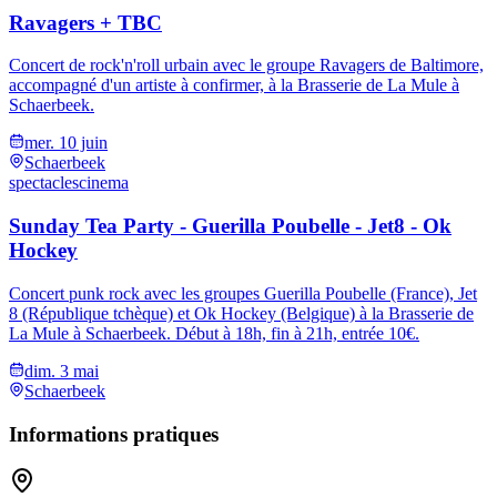
Ravagers + TBC
Concert de rock'n'roll urbain avec le groupe Ravagers de Baltimore,
accompagné d'un artiste à confirmer, à la Brasserie de La Mule à
Schaerbeek.
mer. 10 juin
Schaerbeek
spectacles
cinema
Sunday Tea Party - Guerilla Poubelle - Jet8 - Ok
Hockey
Concert punk rock avec les groupes Guerilla Poubelle (France), Jet
8 (République tchèque) et Ok Hockey (Belgique) à la Brasserie de
La Mule à Schaerbeek. Début à 18h, fin à 21h, entrée 10€.
dim. 3 mai
Schaerbeek
Informations pratiques